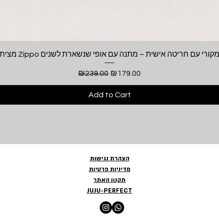
Quick View
צית Zippo מקורי עם חריטה אישית – מתנה עם אופי שנשארת לשנים
Regular Price
Sale Price
₪239.00
₪179.00
Add to Cart
הצהרת נגישות
מדיניות פרטיות
תקנון האתר
JUJU-PERFECT