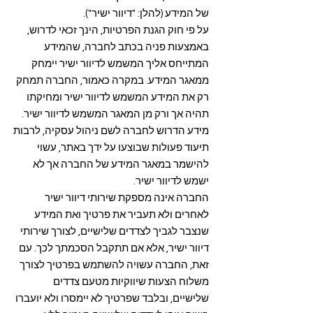
של המידע (להלן: "דיוור ישיר").
על פי חוק הגנת הפרטיות, הינך זכאי לדרוש,
באמצעות פניה בכתב לחברה, שהמידע
המתייחס אליך המשמש לדיוור ישיר יימחק
ממאגר המידע. במקרה כאמור, החברה תמחק
רק את המידע המשמש לדיוור ישיר ומחיקתו
תהיה אך ורק מן המאגר המשמש לדיוור ישיר.
מידע הדרוש לחברה לשם ניהול עסקיה, לרבות
תיעוד פעולות שבוצעו על ידך באתר, עשוי
להישמר במאגר המידע של החברה אך לא
ישמש לדיוור ישיר.
החברה אינה מספקת שירותי דיוור ישיר
לאחרים ולא תעביר את פרטיך ואת המידע
שנצבר לגביך לצדדים שלישיים, לצורך שירותי
דיוור ישיר, אלא אם תתקבל הסכמתך לכך. עם
זאת, החברה עשויה להשתמש בפרטיך לצורך
משלוח הצעות שיווקיות מטעם צדדים
שלישיים, ובלבד שפרטיך לא יימסרו ולא יועברו