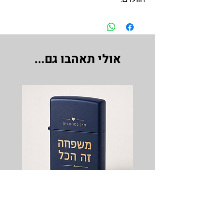
אולי תאהבו גם...
מצית Zippo מקורי עם חריטה
ב