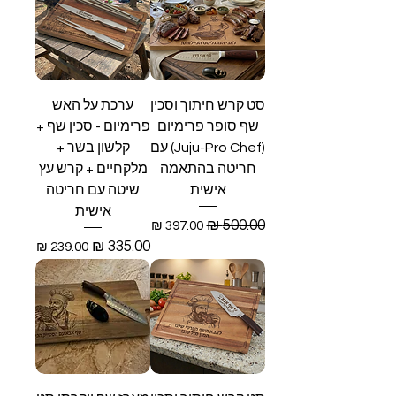
סט קרש חיתוך וסכין
ערכת על האש
שף סופר פרימיום
פרימיום - סכין שף +
(Juju-Pro Chef) עם
קלשון בשר +
חריטה בהתאמה
מלקחיים + קרש עץ
אישית
שיטה עם חריטה
אישית
מחיר רגיל
מחיר מבצע
מחיר רגיל
מחיר מבצע