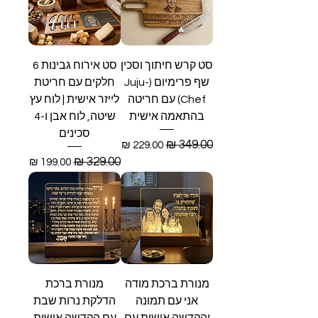
סט קרש חיתוך וסכין
סט אירוח גבינות 6
שף פרימיום (Juju-
חלקים עם חריטת
Chef) עם חריטה
לייזר אישית | לוח עץ
בהתאמה אישית
שיטה, לוח אבן ו-4
סכינים
מחיר רגיל
מחיר מבצע
מחיר רגיל
מחיר מבצע
מנורת ברכת מודה
מנורת ברכת
אני עם תמונה
הדלקת נרות שבת
והקדשה אישית עם
עם הקדשה אישית