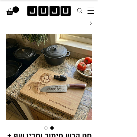
סט קרש חיתוך וסכין שף +