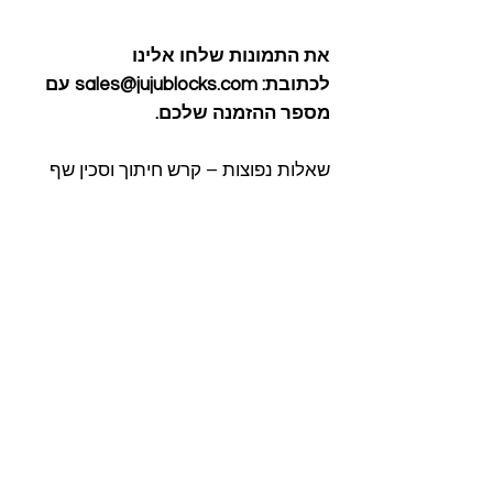
את התמונות שלחו אלינו
לכתובת: sales@jujublocks.com עם
מספר ההזמנה שלכם.
שאלות נפוצות – קרש חיתוך וסכין שף
עם חריטה אישית
מה כולל הסט?
קרש חיתוך מעץ וסכין
שף עם חריטת לייזר אישית; בחלק
מהסטים גם משחיז מקצועי.
מה אפשר לחרוט?
שם, הקדשה, תאריך
או איור בחריטת לייזר.
כמה זה עולה?
במבצע מ-219₪ ועד
397₪ לסט הסופר פרימיום Juju-Pro
Chef.
זמן משלוח?
2 עד 7 ימי עסקים עד הבית.
אפשר לתאם חריטה גם בוואטסאפ.